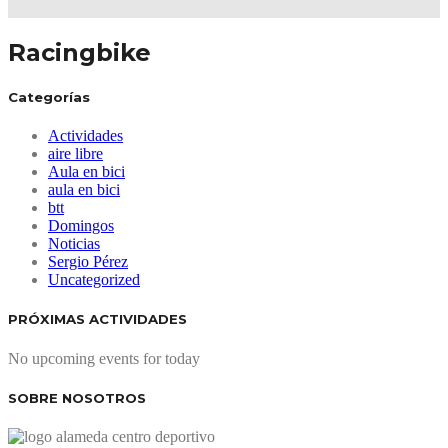
Racingbike
Categorías
Actividades
aire libre
Aula en bici
aula en bici
btt
Domingos
Noticias
Sergio Pérez
Uncategorized
PRÓXIMAS ACTIVIDADES
No upcoming events for today
SOBRE NOSOTROS