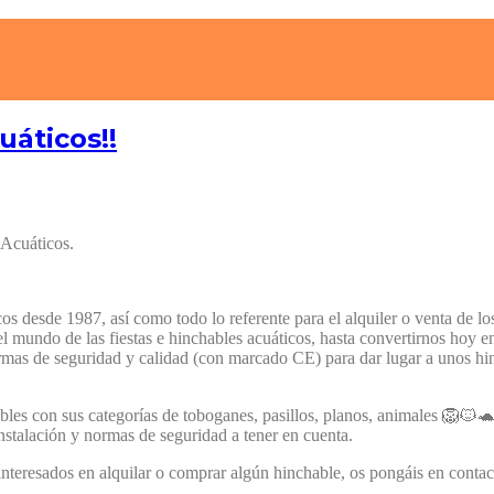
áticos!!
 Acuáticos.
 desde 1987, así como todo lo referente para el alquiler o venta de los
 mundo de las fiestas e hinchables acuáticos, hasta convertirnos hoy en
rmas de seguridad y calidad (con marcado CE) para dar lugar a unos hinc
ables con sus categorías de toboganes, pasillos, planos, animales 🦁🐱
instalación y normas de seguridad a tener en cuenta.
s interesados en alquilar o comprar algún hinchable, os pongáis en conta