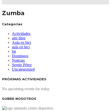
Zumba
Categorías
Actividades
aire libre
Aula en bici
aula en bici
btt
Domingos
Noticias
Sergio Pérez
Uncategorized
PRÓXIMAS ACTIVIDADES
No upcoming events for today
SOBRE NOSOTROS