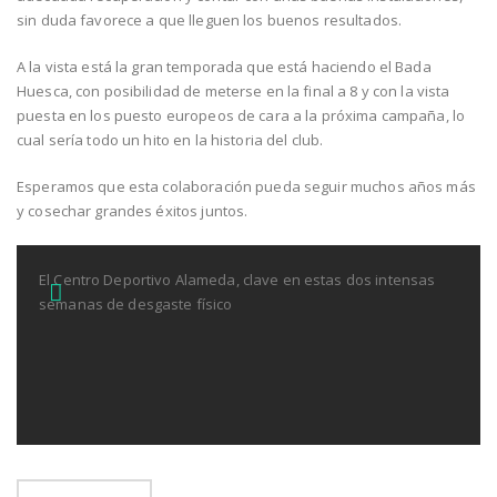
sin duda favorece a que lleguen los buenos resultados.
A la vista está la gran temporada que está haciendo el Bada
Huesca, con posibilidad de meterse en la final a 8 y con la vista
puesta en los puesto europeos de cara a la próxima campaña, lo
cual sería todo un hito en la historia del club.
Esperamos que esta colaboración pueda seguir muchos años más
y cosechar grandes éxitos juntos.
El Centro Deportivo Alameda, clave en estas dos intensas
semanas de desgaste físico